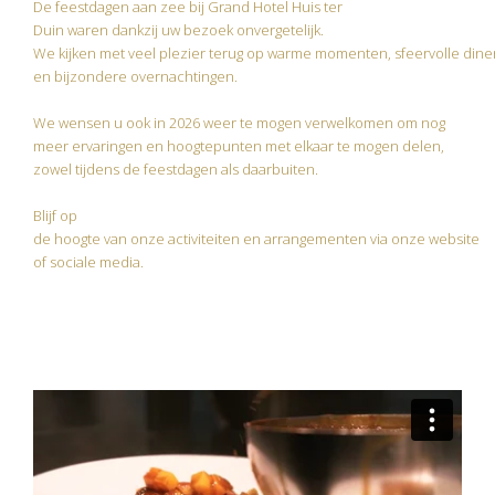
De feestdagen aan zee bij Grand Hotel Huis ter
Duin waren dankzij uw bezoek onvergetelijk.
We kijken met veel plezier terug op warme momenten, sfeervolle diner
en bijzondere overnachtingen.
We wensen u ook in 2026 weer te mogen verwelkomen om nog
meer ervaringen en hoogtepunten met elkaar te mogen delen,
zowel tijdens de feestdagen als daarbuiten.
Blijf op
de hoogte van onze activiteiten en arrangementen via onze website
of sociale media.