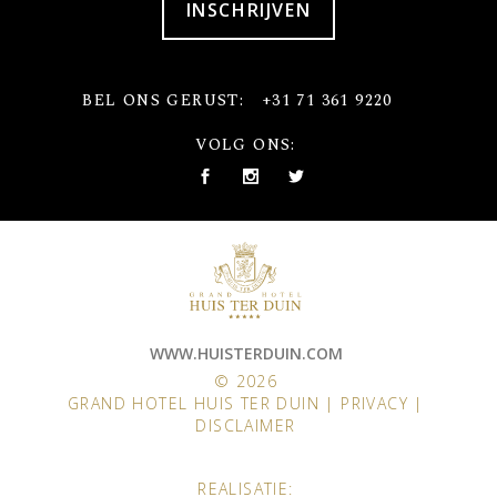
INSCHRIJVEN
BEL ONS GERUST:
+31 71 361 9220
VOLG ONS:
WWW.HUISTERDUIN.COM
© 2026
GRAND HOTEL HUIS TER DUIN |
PRIVACY
|
DISCLAIMER
REALISATIE: