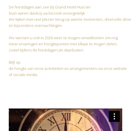
De feestdagen aan zee bij Grand Hotel Huis ter
Duin waren dankzij uw bezoek onvergetelijk.
We kijken met veel plezier terug op warme momenten, sfeervolle diner
en bijzondere overnachtingen.
We wensen u ook in 2026 weer te mogen verwelkomen om nog
meer ervaringen en hoogtepunten met elkaar te mogen delen,
zowel tijdens de feestdagen als daarbuiten.
Blijf op
de hoogte van onze activiteiten en arrangementen via onze website
of sociale media.